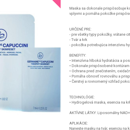
Maska sa dokonale prispôsobuje kont
vplyvmi a pomáha pokožke prispôso
URČENÉ PRE:
- pre všetky typy pokožky, vrátane ci
- Tvár a krk
- pokožka potrebujúca intenzívnu hy
BENEFITY:
• Intenzívna hlboká hydratácia a pos
• Dokonale prispôsobené kontúram 
• Ochrana pred znečistením, oxida
• Pomáha obnoviť rovnováhu a pris
• Čerstvý a rovnomerný vzhľad poko
TECHNOLÓGIE:
• Hydrogelová maska, esencia na kr
AKTÍVNE LÁTKY: Liposomálny NAD+
APLIKÁCIE:
Naneste masku na tvár, esenciu na 