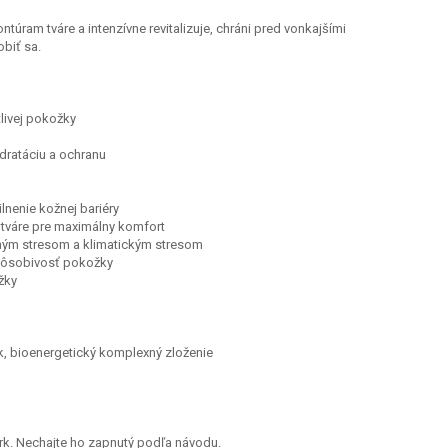
úram tváre a intenzívne revitalizuje, chráni pred vonkajšími
biť sa.
tlivej pokožky
dratáciu a ochranu
ilnenie kožnej bariéry
tváre pre maximálny komfort
čným stresom a klimatickým stresom
pôsobivosť pokožky
žky
k, bioenergetický komplexný zloženie
krk. Nechajte ho zapnutý podľa návodu.