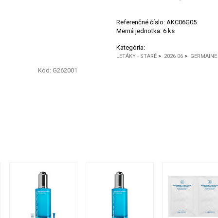
Referenčné číslo:
AKC06G05
Merná jednotka:
6 ks
Kategória:
LETÁKY - STARÉ
>
2026 06
>
GERMAINE 
Kód: G262001