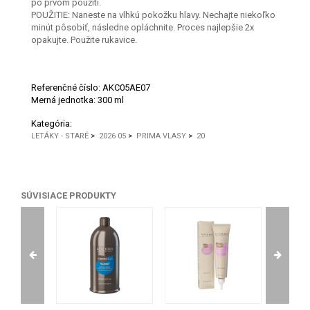
po prvom použití.
POUŽITIE: Naneste na vlhkú pokožku hlavy. Nechajte niekoľko
minút pôsobiť, následne opláchnite. Proces najlepšie 2x
opakujte. Použite rukavice.
Referenčné číslo:
AKC05AE07
Merná jednotka:
300 ml
Kategória:
LETÁKY - STARÉ
>
2026 05
>
PRIMA VLASY
>
20
SÚVISIACE PRODUKTY