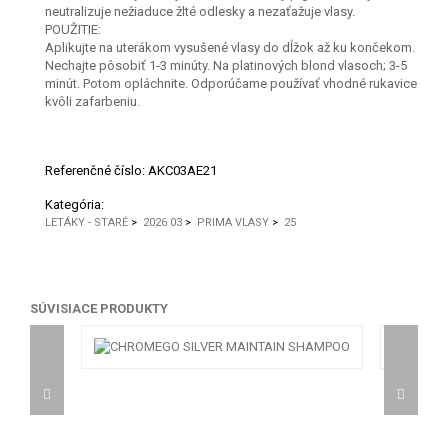
neutralizuje nežiaduce žlté odlesky a nezaťažuje vlasy.
POUŽITIE:
Aplikujte na uterákom vysušené vlasy do dĺžok až ku končekom.
Nechajte pôsobiť 1-3 minúty. Na platinových blond vlasoch; 3-5
minút. Potom opláchnite. Odporúčame používať vhodné rukavice
kvôli zafarbeniu.
Referenčné číslo:
AKC03AE21
Kategória:
LETÁKY - STARÉ
>
2026 03
>
PRIMA VLASY
>
25
SÚVISIACE PRODUKTY