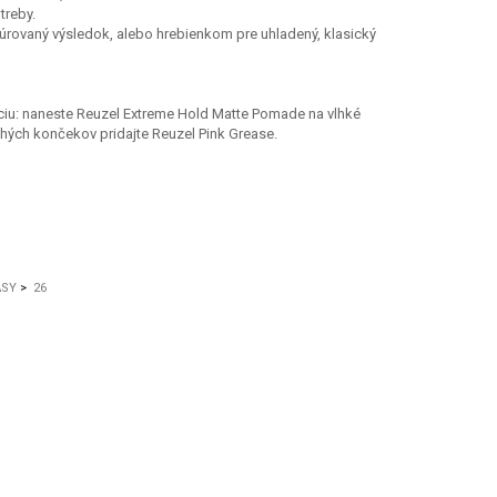
treby.
xtúrovaný výsledok, alebo hrebienkom pre uhladený, klasický
áciu: naneste Reuzel Extreme Hold Matte Pomade na vlhké
hých končekov pridajte Reuzel Pink Grease.
ASY
>
26