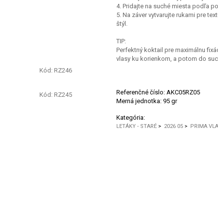
4. Pridajte na suché miesta podľa po
5. Na záver vytvarujte rukami pre te
štýl.
TIP:
Perfektný koktail pre maximálnu fix
vlasy ku korienkom, a potom do suc
Kód: RZ246
Referenčné číslo:
AKC05RZ05
Kód: RZ245
Merná jednotka:
95 gr
Kategória:
LETÁKY - STARÉ
>
2026 05
>
PRIMA VL