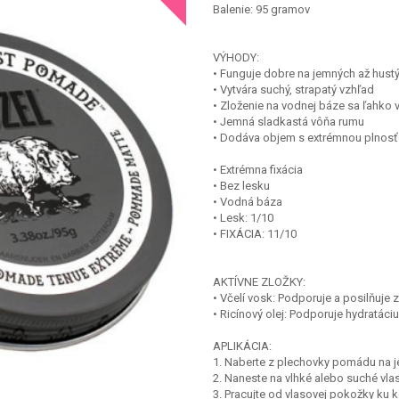
Balenie: 95 gramov
VÝHODY:
• Funguje dobre na jemných až hust
• Vytvára suchý, strapatý vzhľad
• Zloženie na vodnej báze sa ľahko
• Jemná sladkastá vôňa rumu
• Dodáva objem s extrémnou plnosťo
• Extrémna fixácia
• Bez lesku
• Vodná báza
• Lesk: 1/10
• FIXÁCIA: 11/10
AKTÍVNE ZLOŽKY:
• Včelí vosk: Podporuje a posilňuje 
• Ricínový olej: Podporuje hydratáci
APLIKÁCIA:
1. Naberte z plechovky pomádu na je
2. Naneste na vlhké alebo suché vlas
3. Pracujte od vlasovej pokožky ku