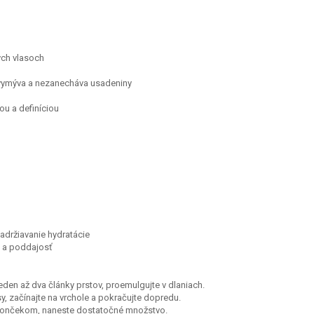
ých vlasoch
 vymýva a nezanecháva usadeniny
u a definíciou
zadržiavanie hydratácie
u a poddajosť
den až dva články prstov, proemulgujte v dlaniach.
y, začínajte na vrchole a pokračujte dopredu.
 končekom, naneste dostatočné množstvo.