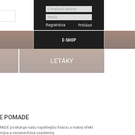
Registrácia
E-SHOP
LETÁKY
E POMADE
poskytuje našu najsilnejšiu fixáciu a matný efekt.
ymýva a nezanecháva usadeniny.