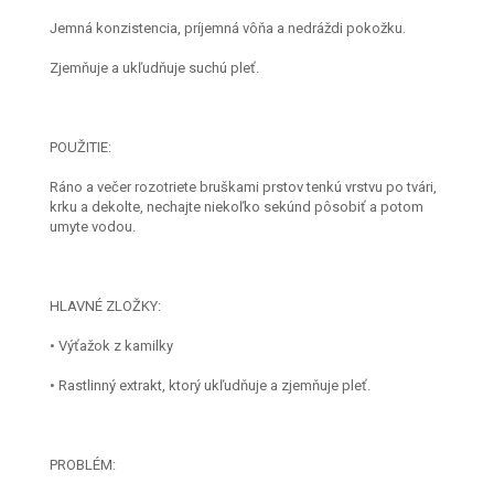
Jemná konzistencia, príjemná vôňa a nedráždi pokožku.
Zjemňuje a ukľudňuje suchú pleť.
POUŽITIE:
Ráno a večer rozotriete bruškami prstov tenkú vrstvu po tvári,
krku a dekolte, nechajte niekoľko sekúnd pôsobiť a potom
umyte vodou.
HLAVNÉ ZLOŽKY:
• Výťažok z kamilky
• Rastlinný extrakt, ktorý ukľudňuje a zjemňuje pleť.
PROBLÉM: