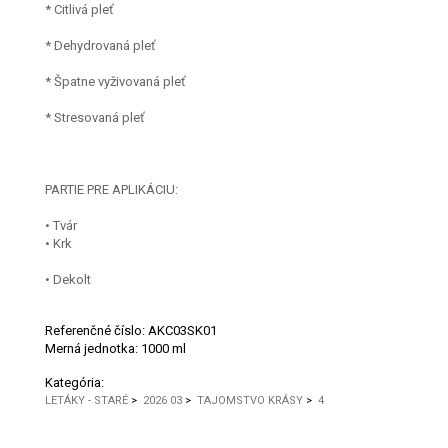
* Citlivá pleť
* Dehydrovaná pleť
* Špatne vyživovaná pleť
* Stresovaná pleť
PARTIE PRE APLIKÁCIU:
• Tvár
• Krk
• Dekolt
Referenčné číslo:
AKC03SK01
Merná jednotka:
1000 ml
Kategória:
LETÁKY - STARÉ
>
2026 03
>
TAJOMSTVO KRÁSY
>
4