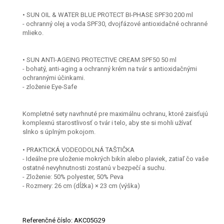
• SUN OIL & WATER BLUE PROTECT BI-PHASE SPF30 200 ml
- ochranný olej a voda SPF30, dvojfázové antioxidačné ochranné
mlieko.
• SUN ANTI-AGEING PROTECTIVE CREAM SPF50 50 ml
- bohatý, anti-aging a ochranný krém na tvár s antioxidačnými
ochrannými účinkami.
- zloženie Eye-Safe
Kompletné sety navrhnuté pre maximálnu ochranu, ktoré zaisťujú
komplexnú starostlivosť o tvár i telo, aby ste si mohli užívať
slnko s úplným pokojom.
• PRAKTICKÁ VODEODOLNÁ TAŠTIČKA
- Ideálne pre uloženie mokrých bikín alebo plaviek, zatiaľ čo vaše
ostatné nevyhnutnosti zostanú v bezpečí a suchu.
- Zloženie: 50% polyester, 50% Peva
- Rozmery: 26 cm (dĺžka) × 23 cm (výška)
Referenčné číslo:
AKC05G29