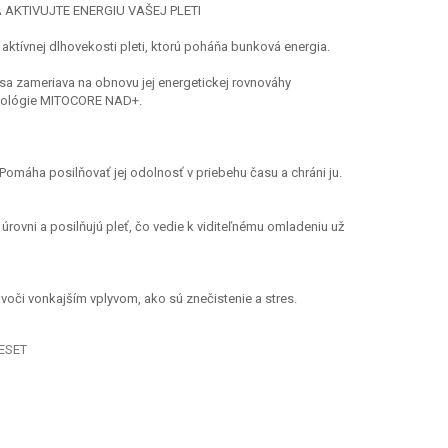
 AKTIVUJTE ENERGIU VAŠEJ PLETI
u aktívnej dlhovekosti pleti, ktorú poháňa bunková energia.
 sa zameriava na obnovu jej energetickej rovnováhy
hnológie MITOCORE NAD+.
tu. Pomáha posilňovať jej odolnosť v priebehu času a chráni ju.
úrovni a posilňujú pleť, čo vedie k viditeľnému omladeniu už
 voči vonkajším vplyvom, ako sú znečistenie a stres.
ESET