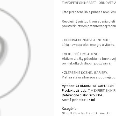
TIMEXPERT SKINRESET - OBNOVTE A
Táto jedinečná línia prináša novú ér
Revolučný prístup k omladeniu pleti
prostredníctvom patentovanej tec
• OBNOVA BUNKOVEJ ENERGIE:
Línia navracia pleti energiu a vitali
• VIDITEĽNÉ OMLADENIE:
Aktívne zložky pôsobia na bunkovej 
po niekoľkých dňoch používania.
• ZLEPŠENIE KOŽNEJ BARIÉRY:
Pleť sa stáva silnejšou a odolnejšou
Výrobca: GERMAINE DE CAPUCCINI
Produktová rada:
TIMEXPERT SKIN R
Referenčné číslo:
G260004
Merná jednotka:
15 ml
Kategória:
NE - ESHOP
>
Ne E-shop kosmetika