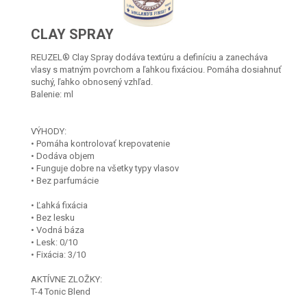
CLAY SPRAY
REUZEL® Clay Spray dodáva textúru a definíciu a zanecháva
vlasy s matným povrchom a ľahkou fixáciou. Pomáha dosiahnuť
suchý, ľahko obnosený vzhľad.
Balenie: ml
VÝHODY:
• Pomáha kontrolovať krepovatenie
• Dodáva objem
• Funguje dobre na všetky typy vlasov
• Bez parfumácie
• Ľahká fixácia
• Bez lesku
• Vodná báza
• Lesk: 0/10
• Fixácia: 3/10
AKTÍVNE ZLOŽKY:
T-4 Tonic Blend