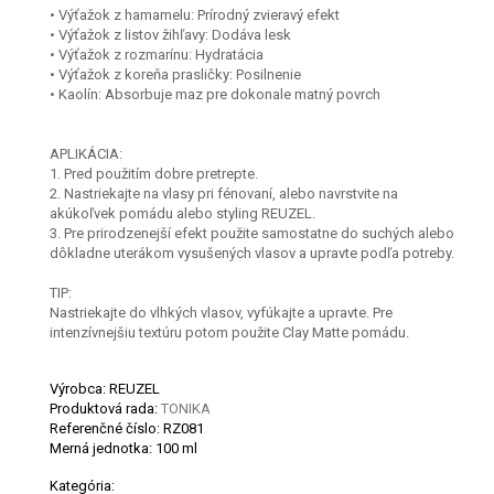
• Výťažok z hamamelu: Prírodný zvieravý efekt
• Výťažok z listov žihľavy: Dodáva lesk
• Výťažok z rozmarínu: Hydratácia
• Výťažok z koreňa prasličky: Posilnenie
• Kaolín: Absorbuje maz pre dokonale matný povrch
APLIKÁCIA:
1. Pred použitím dobre pretrepte.
2. Nastriekajte na vlasy pri fénovaní, alebo navrstvite na
akúkoľvek pomádu alebo styling REUZEL.
3. Pre prirodzenejší efekt použite samostatne do suchých alebo
dôkladne uterákom vysušených vlasov a upravte podľa potreby.
TIP:
Nastriekajte do vlhkých vlasov, vyfúkajte a upravte. Pre
intenzívnejšiu textúru potom použite Clay Matte pomádu.
Výrobca: REUZEL
Produktová rada:
TONIKA
Referenčné číslo:
RZ081
Merná jednotka:
100 ml
Kategória: