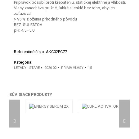
Prípravok pôsobí proti krepateniu, statickej elektrine a vlhkosti.
Vlasy zanecháva pružné, ľahké a lesklé bez toho, aby ich
zaťažoval.
> 95 % zloženia prírodného pôvodu
BEZ: SULFÁTOV
pH: 4,5–5,0
Referenčné číslo:
AKC02EC77
Kategória:
LETÁKY - STARÉ
>
2026 02
>
PRIMA VLASY
>
15
SÚVISIACE PRODUKTY