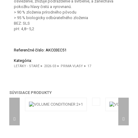
osvieženie, znižuje podráždenie a svrbenie, a zanecháva
pokožku hlavy čistú a vyrovnanú.
> 90 % zloženia prírodného pôvodu
> 95 % biologicky odbúrateľného zloženia
BEZ: SLS
pH: 4,8–5,2
Referenčné číslo:
AKC03EC51
Kategória:
LETÁKY - STARÉ
>
2026 03
>
PRIMA VLASY
>
17
SÚVISIACE PRODUKTY