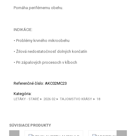
Pomáha periférnemu obehu.
INDIKÁCIE:
• Problémy krvného mikroobehu
• Žilová nedostatočnosť dolných končatín
• Pri zápalových procesoch v kĺboch
Referenčné číslo:
AKC02MC23
Kategória:
LETÁKY - STARÉ
>
2026 02
>
TAJOMSTVO KRÁSY
>
18
SÚVISIACE PRODUKTY