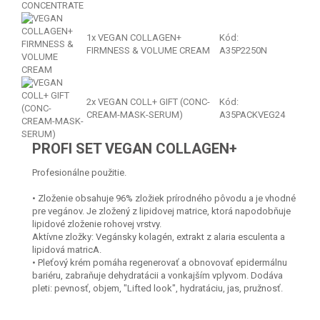
1x
VEGAN COLLAGEN+
Kód:
FIRMNESS & VOLUME CREAM
A35P2250N
2x
VEGAN COLL+ GIFT (CONC-
Kód:
CREAM-MASK-SERUM)
A35PACKVEG24
PROFI SET VEGAN COLLAGEN+
Profesionálne použitie.
• Zloženie obsahuje 96% zložiek prírodného pôvodu a je vhodné
pre vegánov. Je zložený z lipidovej matrice, ktorá napodobňuje
lipidové zloženie rohovej vrstvy.
Aktívne zložky: Vegánsky kolagén, extrakt z alaria esculenta a
lipidová matricA.
• Pleťový krém pomáha regenerovať a obnovovať epidermálnu
bariéru, zabraňuje dehydratácii a vonkajším vplyvom. Dodáva
pleti: pevnosť, objem, "Lifted look", hydratáciu, jas, pružnosť.