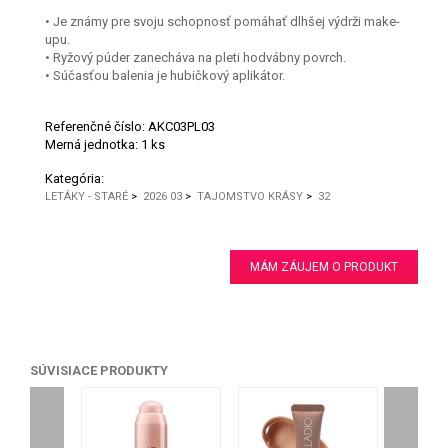
• Je známy pre svoju schopnosť pomáhať dlhšej výdrži make-
upu.
• Ryžový púder zanecháva na pleti hodvábny povrch.
• Súčasťou balenia je hubičkový aplikátor.
Referenčné číslo:
AKC03PL03
Merná jednotka:
1 ks
Kategória:
LETÁKY - STARÉ
>
2026 03
>
TAJOMSTVO KRÁSY
>
32
MÁM ZÁUJEM O PRODUKT
SÚVISIACE PRODUKTY