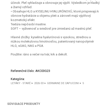
účinok. Pleť vyhladzuje a obnovuje jej výplň. Výsledkom je hladký
a žiarivý vzhľad.
• Obsahuje HLG a KYSELINU HYALURÓNOVÚ, ktoré prispievajú k
obnove hydratácie a objemu pleti a zároveň majú výplňový
kozmetický efekt.
Textúra nepôsobí mastne.
SOFT – vyživenosť a sviežosť pre zmiešanú až mastnú pleť.
Hlavné zložky: kyselina hyalurónová s vysokou, strednou a
nízkou molekulovou hmotnosťou, patentovaný nanopolymér
HLG, sGAG, NAG a PGA.
Použitie: ráno a večer na tvár, krk a dekolt.
Referenčné číslo:
AKC03G23
Kategória:
LETÁKY - STARÉ
>
2026 03
>
GERMAINE DE CAPUCCINI
>
5
SÚVISIACE PRODUKTY