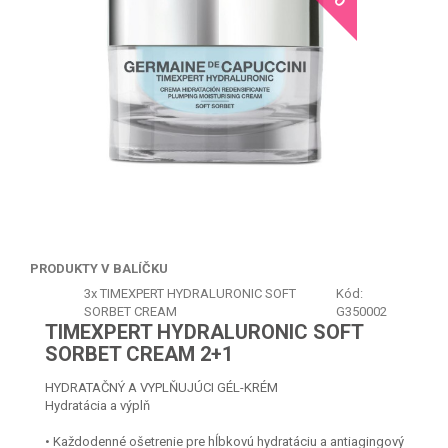
PRODUKTY V BALÍČKU
3x
TIMEXPERT HYDRALURONIC SOFT
Kód:
SORBET CREAM
G350002
TIMEXPERT HYDRALURONIC SOFT
SORBET CREAM 2+1
HYDRATAČNÝ A VYPLŇUJÚCI GÉL-KRÉM
Hydratácia a výplň
• Každodenné ošetrenie pre hĺbkovú hydratáciu a antiagingový