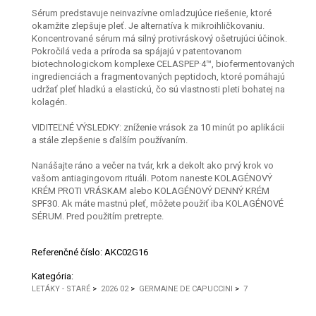
Sérum predstavuje neinvazívne omladzujúce riešenie, ktoré
okamžite zlepšuje pleť. Je alternatíva k mikroihličkovaniu.
Koncentrované sérum má silný protivráskový ošetrujúci účinok.
Pokročilá veda a príroda sa spájajú v patentovanom
biotechnologickom komplexe CELASPEP·4™, biofermentovaných
ingredienciách a fragmentovaných peptidoch, ktoré pomáhajú
udržať pleť hladkú a elastickú, čo sú vlastnosti pleti bohatej na
kolagén.
VIDITEĽNÉ VÝSLEDKY: zníženie vrások za 10 minút po aplikácii
a stále zlepšenie s ďalším používaním.
Nanášajte ráno a večer na tvár, krk a dekolt ako prvý krok vo
vašom antiagingovom rituáli. Potom naneste KOLAGÉNOVÝ
KRÉM PROTI VRÁSKAM alebo KOLAGÉNOVÝ DENNÝ KRÉM
SPF30. Ak máte mastnú pleť, môžete použiť iba KOLAGÉNOVÉ
SÉRUM. Pred použitím pretrepte.
Referenčné číslo:
AKC02G16
Kategória:
LETÁKY - STARÉ
>
2026 02
>
GERMAINE DE CAPUCCINI
>
7