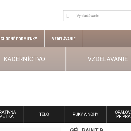
BCHODNÉ PODMIENKY
VZDELÁVANIE
KADERNÍCTVO
VZDELAVANIE
RATÍVNA
OPALOV
TELO
RUKY A NOHY
METIKA
PRÍPRA
GÉL PAINT B