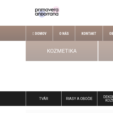
DOMOV
O NÁS
KONTAKT
O
KOZMETIKA
DEKO
TVÁR
RIASY A OBOČIE
KOZ