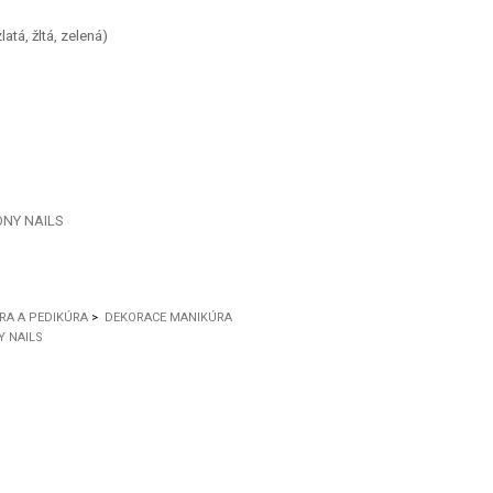
latá, žltá, zelená)
NY NAILS
RA A PEDIKÚRA
>
DEKORACE MANIKÚRA
 NAILS