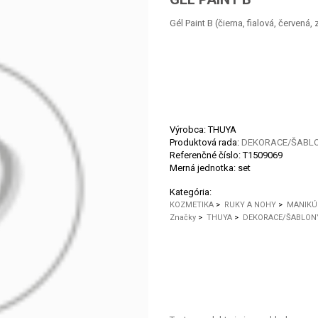
Gél Paint B (čierna, fialová, červená, z
Výrobca: THUYA
Produktová rada:
DEKORACE/ŠABLO
Referenčné číslo:
T1509069
Merná jednotka:
set
Kategória:
KOZMETIKA
>
RUKY A NOHY
>
MANIKÚ
Značky
>
THUYA
>
DEKORACE/ŠABLONY