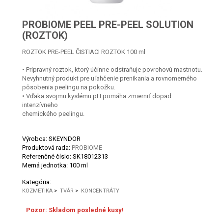
PROBIOME PEEL PRE-PEEL SOLUTION
(ROZTOK)
ROZTOK PRE-PEEL ČISTIACI ROZTOK 100 ml
• Prípravný roztok, ktorý účinne odstraňuje povrchovú mastnotu.
Nevyhnutný produkt pre uľahčenie prenikania a rovnomerného
pôsobenia peelingu na pokožku.
• Vďaka svojmu kyslému pH pomáha zmierniť dopad
intenzívneho
chemického peelingu.
Výrobca: SKEYNDOR
Produktová rada:
PROBIOME
Referenčné číslo:
SK18012313
Merná jednotka:
100 ml
Kategória:
KOZMETIKA
>
TVÁR
>
KONCENTRÁTY
Pozor: Skladom posledné kusy!