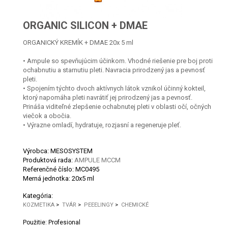
ORGANIC SILICON + DMAE
ORGANICKÝ KREMÍK + DMAE 20x 5 ml
• Ampule so spevňujúcim účinkom. Vhodné riešenie pre boj proti
ochabnutiu a starnutiu pleti. Navracia prirodzený jas a pevnosť
pleti.
• Spojením týchto dvoch aktívnych látok vznikol účinný kokteil,
ktorý napomáha pleti navrátiť jej prirodzený jas a pevnosť.
Prináša viditeľné zlepšenie ochabnutej pleti v oblasti očí, očných
viečok a obočia.
• Výrazne omladí, hydratuje, rozjasní a regeneruje pleť.
Výrobca: MESOSYSTEM
Produktová rada:
AMPULE MCCM
Referenčné číslo:
MC0495
Merná jednotka:
20x5 ml
Kategória:
KOZMETIKA
>
TVÁR
>
PEEELINGY
>
CHEMICKÉ
Použitie: Profesional