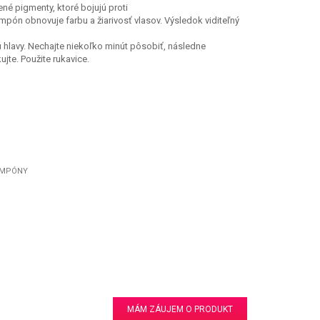
é pigmenty, ktoré bojujú proti
ón obnovuje farbu a žiarivosť vlasov. Výsledok viditeľný
 hlavy. Nechajte niekoľko minút pôsobiť, následne
ujte. Použite rukavice.
MPÓNY
MÁM ZÁUJEM O PRODUKT