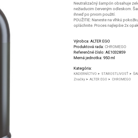
Neutralizačný šampón obsahuje zelen
nežiaducim červeným odleskom. Šamp
ihneď po prvom použití.
POUŽITIE: Naneste na vlhkú pokožku
opláchnite. Proces najlepšie 2x opak
Výrobca: ALTER EGO
Produktová rada:
CHROMEGO
Referenčné číslo:
AE1032859
Merná jednotka:
950 ml
Kategória:
KADERNÍCTVO
>
STAROSTLIVOSŤ
>
ŠA
Značky
>
ALTER EGO
>
CHROMEGO