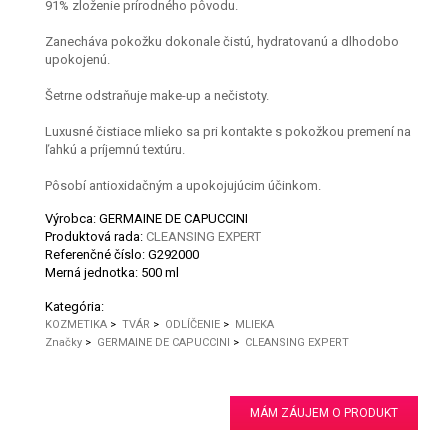
91% zloženie prírodného pôvodu.
Zanecháva pokožku dokonale čistú, hydratovanú a dlhodobo
upokojenú.
Šetrne odstraňuje make-up a nečistoty.
Luxusné čistiace mlieko sa pri kontakte s pokožkou premení na
ľahkú a príjemnú textúru.
Pôsobí antioxidačným a upokojujúcim účinkom.
Výrobca: GERMAINE DE CAPUCCINI
Produktová rada:
CLEANSING EXPERT
Referenčné číslo:
G292000
Merná jednotka:
500 ml
Kategória:
KOZMETIKA
>
TVÁR
>
ODLÍČENIE
>
MLIEKA
Značky
>
GERMAINE DE CAPUCCINI
>
CLEANSING EXPERT
MÁM ZÁUJEM O PRODUKT