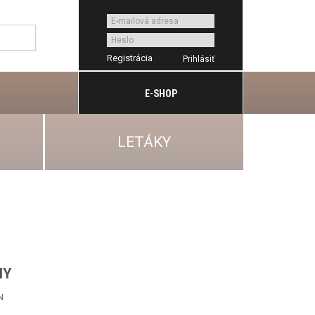
Registrácia
E-SHOP
LETÁKY
NY
N