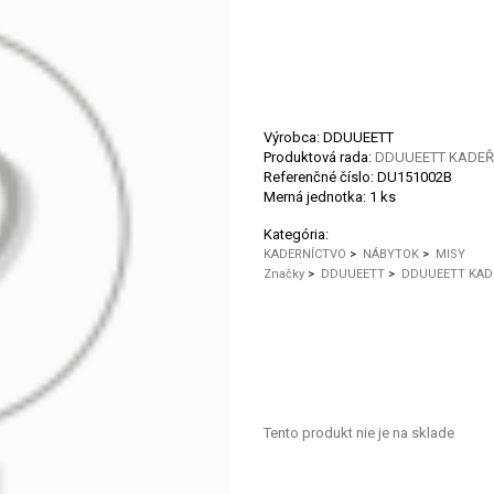
Výrobca: DDUUEETT
Produktová rada:
DDUUEETT KADEŘ
Referenčné číslo:
DU151002B
Merná jednotka:
1 ks
Kategória:
KADERNÍCTVO
>
NÁBYTOK
>
MISY
Značky
>
DDUUEETT
>
DDUUEETT KAD
Tento produkt nie je na sklade