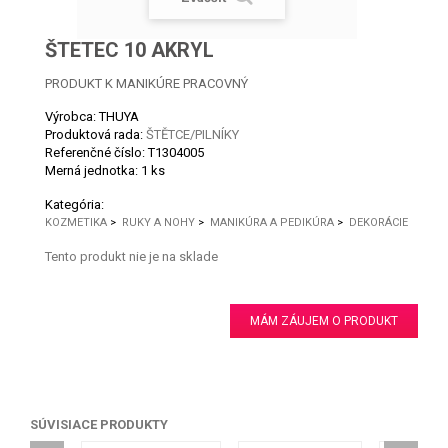
ŠTETEC 10 AKRYL
PRODUKT K MANIKÚRE PRACOVNÝ
Výrobca: THUYA
Produktová rada:
ŠTĚTCE/PILNÍKY
Referenčné číslo:
T1304005
Merná jednotka:
1 ks
Kategória:
KOZMETIKA
>
RUKY A NOHY
>
MANIKÚRA A PEDIKÚRA
>
DEKORÁCIE
Tento produkt nie je na sklade
MÁM ZÁUJEM O PRODUKT
SÚVISIACE PRODUKTY