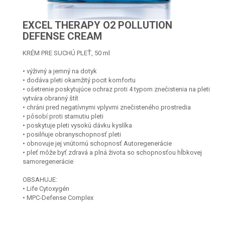
EXCEL THERAPY O2 POLLUTION
DEFENSE CREAM
KRÉM PRE SUCHÚ PLEŤ, 50 ml
• výživný a jemný na dotyk
• dodáva pleti okamžitý pocit komfortu
• ošetrenie poskytujúce ochraz proti 4 typom znečistenia na pleti
vytvára obranný štít
• chráni pred negatívnymi vplyvmi znečisteného prostredia
• pôsobí proti starnutiu pleti
• poskytuje pleti vysokú dávku kyslíka
• posilňuje obranyschopnosť pleti
• obnovuje jej vnútornú schopnosť Autoregenerácie
• pleť môže byť zdravá a plná života so schopnosťou hĺbkovej
samoregenerácie
OBSAHUJE:
• Life Cytoxygén
• MPC-Defense Complex