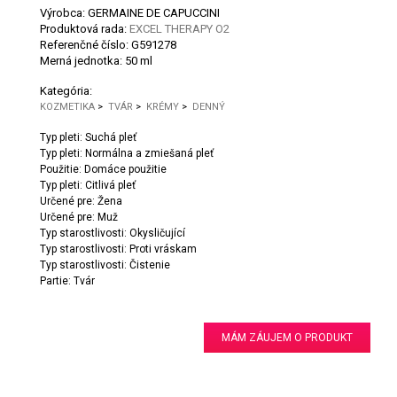
Výrobca: GERMAINE DE CAPUCCINI
Produktová rada:
EXCEL THERAPY O2
Referenčné číslo:
G591278
Merná jednotka:
50 ml
Kategória:
KOZMETIKA
>
TVÁR
>
KRÉMY
>
DENNÝ
Typ pleti: Suchá pleť
Typ pleti: Normálna a zmiešaná pleť
Použitie: Domáce použitie
Typ pleti: Citlivá pleť
Určené pre: Žena
Určené pre: Muž
Typ starostlivosti: Okysličující
Typ starostlivosti: Proti vráskam
Typ starostlivosti: Čistenie
Partie: Tvár
MÁM ZÁUJEM O PRODUKT