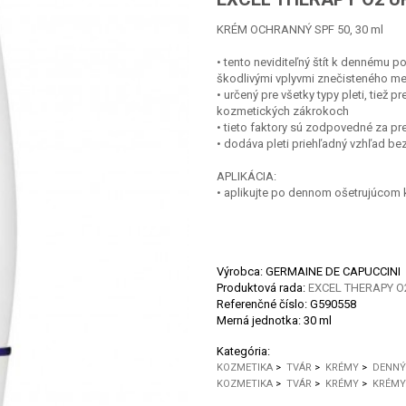
KRÉM OCHRANNÝ SPF 50, 30 ml
• tento neviditeľný štít k dennému p
škodlivými vplyvmi znečisteného m
• určený pre všetky typy pleti, tiež
kozmetických zákrokoch
• tieto faktory sú zodpovedné za pr
• dodáva pleti priehľadný vzhľad be
APLIKÁCIA:
• aplikujte po dennom ošetrujúcom
Výrobca: GERMAINE DE CAPUCCINI
Produktová rada:
EXCEL THERAPY O
Referenčné číslo:
G590558
Merná jednotka:
30 ml
Kategória:
KOZMETIKA
>
TVÁR
>
KRÉMY
>
DENNÝ
KOZMETIKA
>
TVÁR
>
KRÉMY
>
KRÉMY