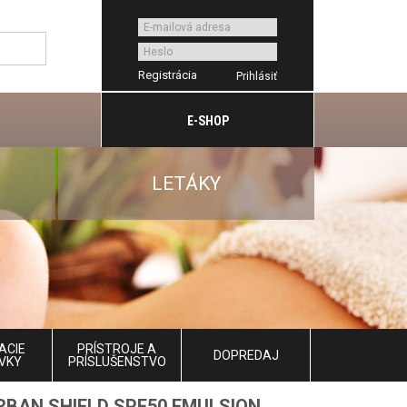
Registrácia
E-SHOP
LETÁKY
ACIE
PRÍSTROJE A
DOPREDAJ
VKY
PRÍSLUŠENSTVO
RBAN SHIELD SPF50 EMULSION