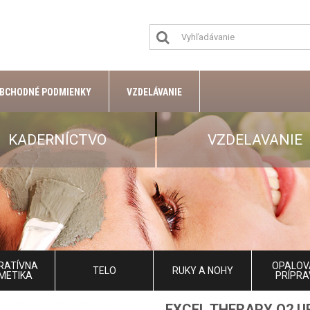
BCHODNÉ PODMIENKY
VZDELÁVANIE
KADERNÍCTVO
VZDELAVANIE
RATÍVNA
OPALOV
TELO
RUKY A NOHY
METIKA
PRÍPRA
EXCEL THERAPY O2 U