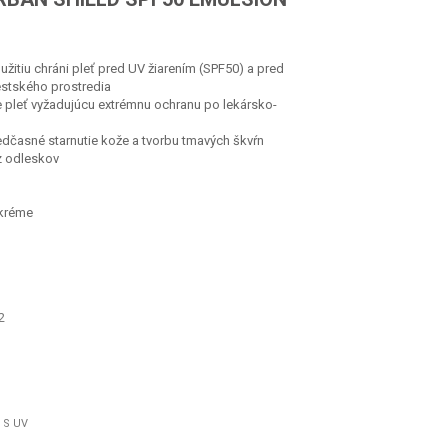
oužitiu chráni pleť pred UV žiarením (SPF50) a pred
estského prostredia
 pre pleť vyžadujúcu extrémnu ochranu po lekársko-
edčasné starnutie kože a tvorbu tmavých škvŕn
z odleskov
 kréme
2
 S UV