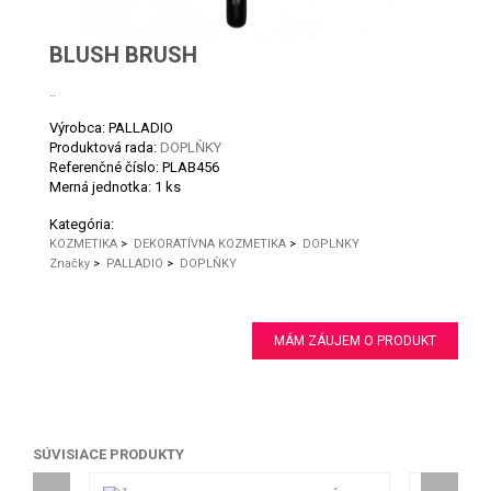
BLUSH BRUSH
..
Výrobca: PALLADIO
Produktová rada:
DOPLŇKY
Referenčné číslo:
PLAB456
Merná jednotka:
1 ks
Kategória:
KOZMETIKA
>
DEKORATÍVNA KOZMETIKA
>
DOPLNKY
Značky
>
PALLADIO
>
DOPLŇKY
MÁM ZÁUJEM O PRODUKT
SÚVISIACE PRODUKTY