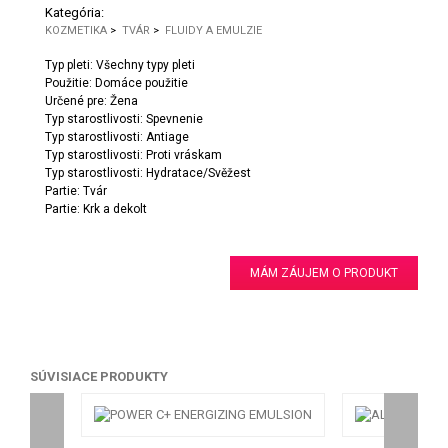
Kategória:
KOZMETIKA
>
TVÁR
>
FLUIDY A EMULZIE
Typ pleti: Všechny typy pleti
Použitie: Domáce použitie
Určené pre: Žena
Typ starostlivosti: Spevnenie
Typ starostlivosti: Antiage
Typ starostlivosti: Proti vráskam
Typ starostlivosti: Hydratace/Svěžest
Partie: Tvár
Partie: Krk a dekolt
MÁM ZÁUJEM O PRODUKT
SÚVISIACE PRODUKTY