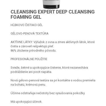
CLEANSING EXPERT DEEP CLEANSING
FOAMING GEL
HĹBKOVO ČISTIACI GÉL
GÉLOVO-PENOVÁ TEXTÚRA
AKTÍVNE LÁTKY: Výťažok z ovsa a zmes aktívnych látok, ktoré
čistia a zároveň rešpektujú pleť.
86% zloženie prírodného pôvodu.
PROFESIONÁLNE POUŽITIE
Svieže, šetrné a upokojujúce čistenie, ktoré nezanecháva
podráždenie ani pocit napätia.
Nová gélovo-penová textúra sa pri kontakte s vodou premieňa
na bohatú, krémovú penu.
Účinne odstraňuje nečistoty bez vysušovania pokožky.
Má upokojujúci účinok.