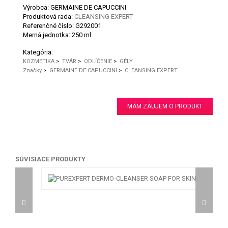
Výrobca: GERMAINE DE CAPUCCINI
Produktová rada:
CLEANSING EXPERT
Referenčné číslo:
G292001
Merná jednotka:
250 ml
Kategória:
KOZMETIKA
>
TVÁR
>
ODLÍČENIE
>
GÉLY
Značky
>
GERMAINE DE CAPUCCINI
>
CLEANSING EXPERT
MÁM ZÁUJEM O PRODUKT
SÚVISIACE PRODUKTY