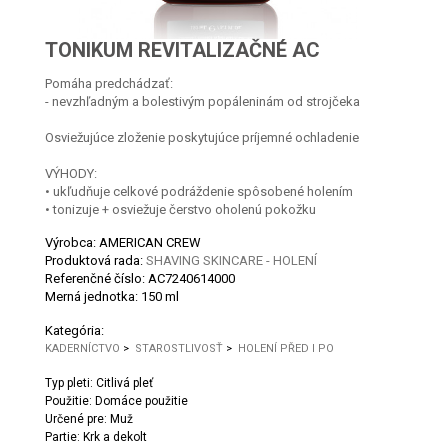
TONIKUM REVITALIZAČNÉ AC
Pomáha predchádzať:
- nevzhľadným a bolestivým popáleninám od strojčeka
Osviežujúce zloženie poskytujúce príjemné ochladenie
VÝHODY:
• ukľudňuje celkové podráždenie spôsobené holením
• tonizuje + osviežuje čerstvo oholenú pokožku
Výrobca: AMERICAN CREW
Produktová rada:
SHAVING SKINCARE - HOLENÍ
Referenčné číslo:
AC7240614000
Merná jednotka:
150 ml
Kategória:
KADERNÍCTVO
>
STAROSTLIVOSŤ
>
HOLENÍ PŘED I PO
Typ pleti: Citlivá pleť
Použitie: Domáce použitie
Určené pre: Muž
Partie: Krk a dekolt