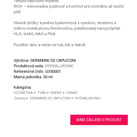
Textúra nepôsobí mastne.
RICH – mimoriadna pružnosť a komfort pre normálnu až suchú
pleť.
Hlavné zložky: kyselina hyalurónová s vysokou, strednou a
nízkou molekulovou hmotnosťou, patentovaný nanopolymér
HLG, sGAG, NAG a PGA.
Použitie: ráno a večer na tvár, krk a dekolt.
Výrobca: GERMAINE DE CAPUCCINI
Produktová rada:
HYDRALURONIC
Referenčné číslo:
G350001
Merná jednotka:
50 ml
Kategória:
KOZMETIKA
>
TVÁR
>
KRÉMY
>
DENNÝ
Značky
>
GERMAINE DE CAPUCCINI
>
HYDRALURONIC
MÁM ZÁUJEM O PRODUKT