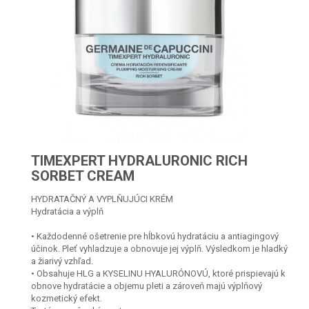
TIMEXPERT HYDRALURONIC RICH
SORBET CREAM
HYDRATAČNÝ A VYPLŇUJÚCI KRÉM
Hydratácia a výplň
• Každodenné ošetrenie pre hĺbkovú hydratáciu a antiagingový
účinok. Pleť vyhladzuje a obnovuje jej výplň. Výsledkom je hladký
a žiarivý vzhľad.
• Obsahuje HLG a KYSELINU HYALURÓNOVÚ, ktoré prispievajú k
obnove hydratácie a objemu pleti a zároveň majú výplňový
kozmetický efekt.