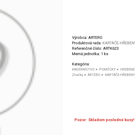
Výrobca: ARTERO
Produktová rada:
KARTÁČE-HŘEBEN
Referenčné číslo:
ARTK623
Merná jednotka:
1 ks
Kategória:
KADERNÍCTVO
>
POMÔCKY
>
HREBENE
Značky
>
ARTERO
>
KARTÁČE-HŘEBENY
Pozor: Skladom posledné kusy!