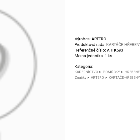
Výrobca: ARTERO
Produktová rada:
KARTÁČE-HŘEBEN
Referenčné číslo:
ARTK593
Merná jednotka:
1 ks
Kategória:
KADERNÍCTVO
>
POMÔCKY
>
HREBENE
Značky
>
ARTERO
>
KARTÁČE-HŘEBENY