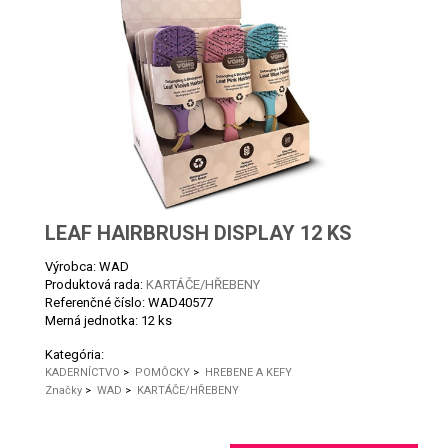
LEAF HAIRBRUSH DISPLAY 12 KS
Výrobca: WAD
Produktová rada:
KARTÁČE/HŘEBENY
Referenčné číslo:
WAD40577
Merná jednotka:
12 ks
Kategória:
KADERNÍCTVO
>
POMÔCKY
>
HREBENE A KEFY
Značky
>
WAD
>
KARTÁČE/HŘEBENY