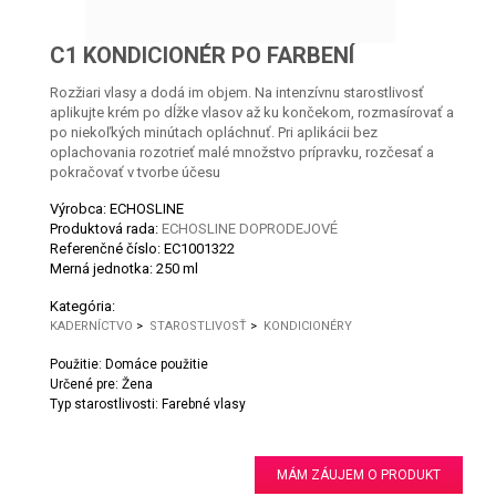
C1 KONDICIONÉR PO FARBENÍ
Rozžiari vlasy a dodá im objem. Na intenzívnu starostlivosť
aplikujte krém po dĺžke vlasov až ku končekom, rozmasírovať a
po niekoľkých minútach opláchnuť. Pri aplikácii bez
oplachovania rozotrieť malé množstvo prípravku, rozčesať a
pokračovať v tvorbe účesu
Výrobca: ECHOSLINE
Produktová rada:
ECHOSLINE DOPRODEJOVÉ
Referenčné číslo:
EC1001322
Merná jednotka:
250 ml
Kategória:
KADERNÍCTVO
>
STAROSTLIVOSŤ
>
KONDICIONÉRY
Použitie: Domáce použitie
Určené pre: Žena
Typ starostlivosti: Farebné vlasy
MÁM ZÁUJEM O PRODUKT