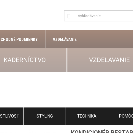
BCHODNÉ PODMIENKY
VZDELÁVANIE
KADERNÍCTVO
VZDELAVANIE
STLIVOSŤ
STYLING
TECHNIKA
POMÔ
KONDICIONÉR RESTAR