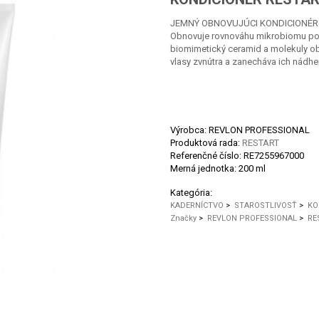
JEMNÝ OBNOVUJÚCI KONDICIONÉR
Obnovuje rovnováhu mikrobiomu poko
biomimetický ceramid a molekuly ob
vlasy zvnútra a zanecháva ich nádher
Výrobca: REVLON PROFESSIONAL
Produktová rada:
RESTART
Referenčné číslo:
RE7255967000
Merná jednotka:
200 ml
Kategória:
KADERNÍCTVO
>
STAROSTLIVOSŤ
>
KO
Značky
>
REVLON PROFESSIONAL
>
RE