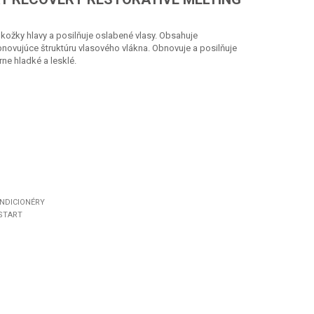
žky hlavy a posilňuje oslabené vlasy. Obsahuje
novujúce štruktúru vlasového vlákna. Obnovuje a posilňuje
ne hladké a lesklé.
NDICIONÉRY
START