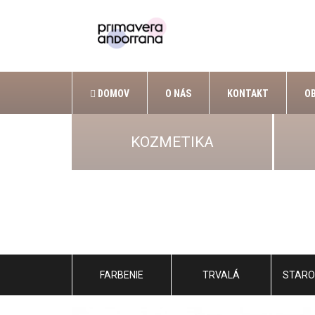
DOMOV
O NÁS
KONTAKT
O
KOZMETIKA
FARBENIE
TRVALÁ
STARO