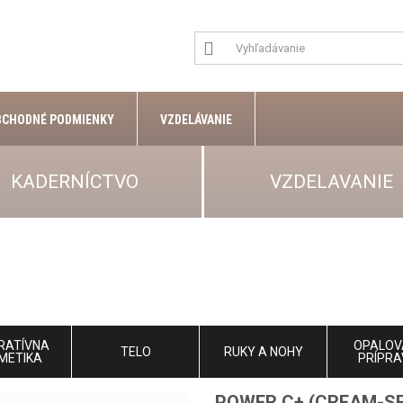
BCHODNÉ PODMIENKY
VZDELÁVANIE
KADERNÍCTVO
VZDELAVANIE
RATÍVNA
OPALOV
TELO
RUKY A NOHY
METIKA
PRÍPRA
POWER C+ (CREAM-S