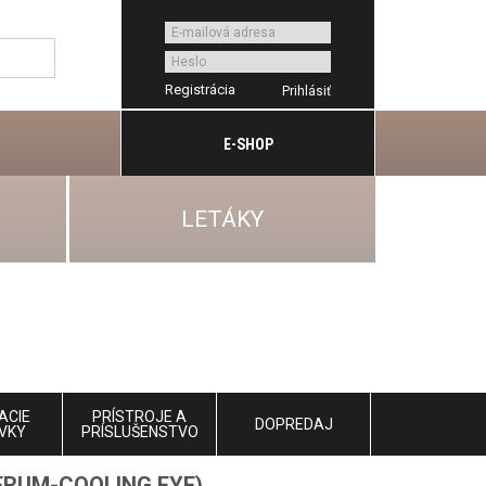
Registrácia
E-SHOP
LETÁKY
ACIE
PRÍSTROJE A
DOPREDAJ
VKY
PRÍSLUŠENSTVO
ERUM-COOLING EYE)