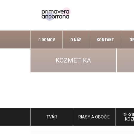
DOMOV
O NÁS
KONTAKT
O
KOZMETIKA
DEKO
TVÁR
RIASY A OBOČIE
KOZ