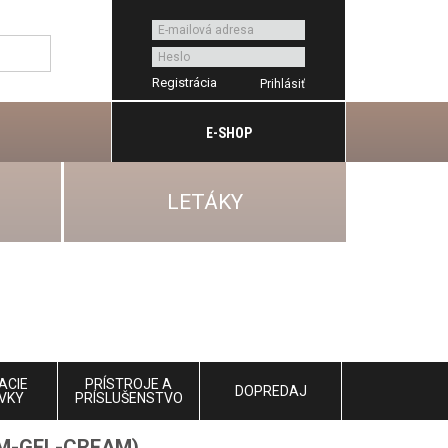
Registrácia
E-SHOP
LETÁKY
ACIE
PRÍSTROJE A
DOPREDAJ
VKY
PRÍSLUŠENSTVO
M-GEL-CREAM)