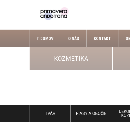
DOMOV
O NÁS
KONTAKT
O
KOZMETIKA
DEKO
TVÁR
RIASY A OBOČIE
KOZ