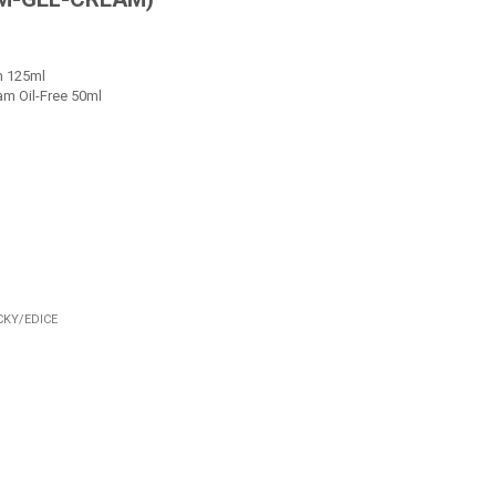
am 125ml
am Oil-Free 50ml
CKY/EDICE