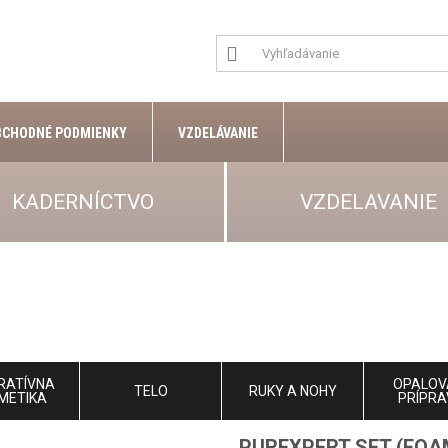
BCHODNÉ PODMIENKY
VZDELÁVANIE
KADERNÍCTVO
VZDELAVANIE
RATÍVNA
OPALOV
TELO
RUKY A NOHY
METIKA
PRÍPRA
PUREXPERT SET (FOA