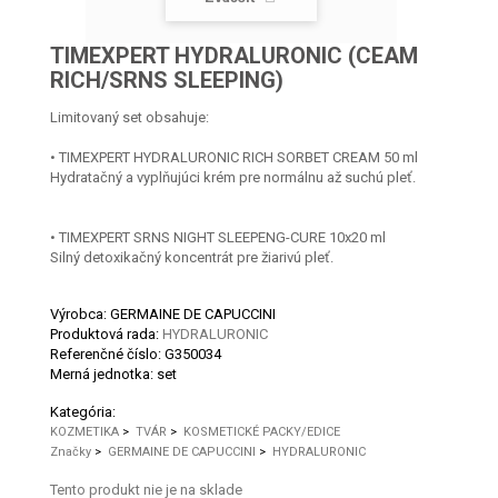
TIMEXPERT HYDRALURONIC (CEAM
RICH/SRNS SLEEPING)
Limitovaný set obsahuje:
• TIMEXPERT HYDRALURONIC RICH SORBET CREAM 50 ml
Hydratačný a vyplňujúci krém pre normálnu až suchú pleť.
• TIMEXPERT SRNS NIGHT SLEEPENG-CURE 10x20 ml
Silný detoxikačný koncentrát pre žiarivú pleť.
Výrobca: GERMAINE DE CAPUCCINI
Produktová rada:
HYDRALURONIC
Referenčné číslo:
G350034
Merná jednotka:
set
Kategória:
KOZMETIKA
>
TVÁR
>
KOSMETICKÉ PACKY/EDICE
Značky
>
GERMAINE DE CAPUCCINI
>
HYDRALURONIC
Tento produkt nie je na sklade