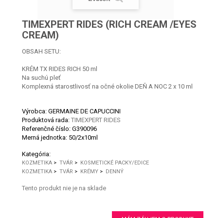
TIMEXPERT RIDES (RICH CREAM /EYES
CREAM)
OBSAH SETU:
KRÉM TX RIDES RICH 50 ml
Na suchú pleť
Komplexná starostlivosť na očné okolie DEŇ A NOC 2 x 10 ml
Výrobca: GERMAINE DE CAPUCCINI
Produktová rada:
TIMEXPERT RIDES
Referenčné číslo:
G390096
Merná jednotka:
50/2x10ml
Kategória:
KOZMETIKA
>
TVÁR
>
KOSMETICKÉ PACKY/EDICE
KOZMETIKA
>
TVÁR
>
KRÉMY
>
DENNÝ
Tento produkt nie je na sklade