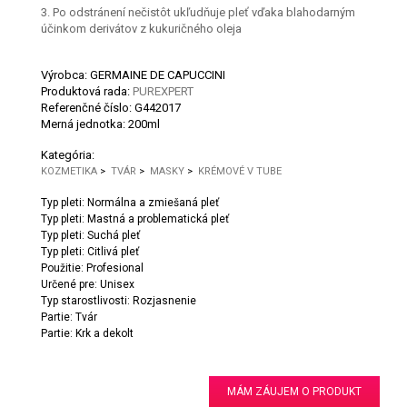
3. Po odstránení nečistôt ukľudňuje pleť vďaka blahodarným
účinkom derivátov z kukuričného oleja
Výrobca: GERMAINE DE CAPUCCINI
Produktová rada:
PUREXPERT
Referenčné číslo:
G442017
Merná jednotka:
200ml
Kategória:
KOZMETIKA
>
TVÁR
>
MASKY
>
KRÉMOVÉ V TUBE
Typ pleti: Normálna a zmiešaná pleť
Typ pleti: Mastná a problematická pleť
Typ pleti: Suchá pleť
Typ pleti: Citlivá pleť
Použitie: Profesional
Určené pre: Unisex
Typ starostlivosti: Rozjasnenie
Partie: Tvár
Partie: Krk a dekolt
MÁM ZÁUJEM O PRODUKT