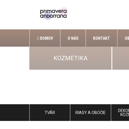
DOMOV
O NÁS
KONTAKT
O
KOZMETIKA
DEKO
TVÁR
RIASY A OBOČIE
KOZ