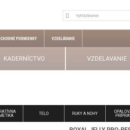
BCHODNÉ PODMIENKY
VZDELÁVANIE
KADERNÍCTVO
VZDELAVANIE
RATÍVNA
OPALOV
TELO
RUKY A NOHY
METIKA
PRÍPRA
ROYAL JELLY PRO-RE