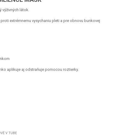
 výživných látok.
 proti extrémnemu vysychaniu pleti a pre obnovu bunkovej
činkom
hko aplikuje aj odstraňuje pomocou roztierky.
VÉ V TUBE