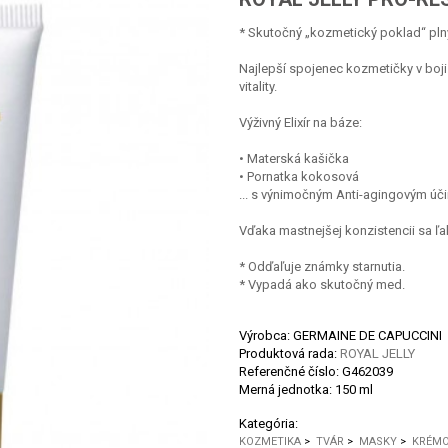
* Skutočný „kozmetický poklad“ plný
Najlepší spojenec kozmetičky v boji
vitality.
Výživný Elixír na báze:
• Materská kašička
• Pornatka kokosová
... s výnimočným Anti-agingovým ú
Vďaka mastnejšej konzistencii sa ľa
* Odďaľuje známky starnutia.
* Vypadá ako skutočný med.
Výrobca: GERMAINE DE CAPUCCINI
Produktová rada:
ROYAL JELLY
Referenčné číslo:
G462039
Merná jednotka:
150 ml
Kategória:
KOZMETIKA
>
TVÁR
>
MASKY
>
KRÉMO