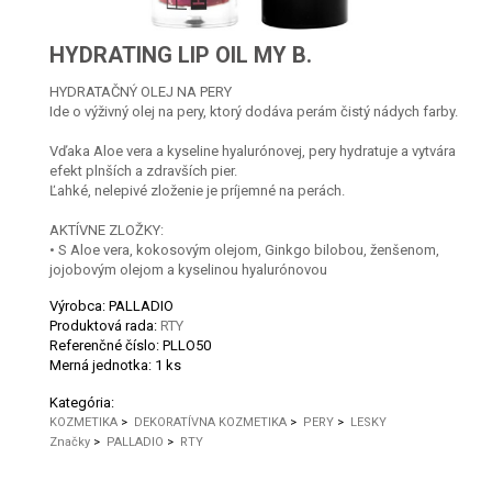
HYDRATING LIP OIL MY B.
HYDRATAČNÝ OLEJ NA PERY
Ide o výživný olej na pery, ktorý dodáva perám čistý nádych farby.
Vďaka Aloe vera a kyseline hyalurónovej, pery hydratuje a vytvára
efekt plnších a zdravších pier.
Ľahké, nelepivé zloženie je príjemné na perách.
AKTÍVNE ZLOŽKY:
• S Aloe vera, kokosovým olejom, Ginkgo bilobou, ženšenom,
jojobovým olejom a kyselinou hyalurónovou
Výrobca: PALLADIO
Produktová rada:
RTY
Referenčné číslo:
PLLO50
Merná jednotka:
1 ks
Kategória:
KOZMETIKA
>
DEKORATÍVNA KOZMETIKA
>
PERY
>
LESKY
Značky
>
PALLADIO
>
RTY