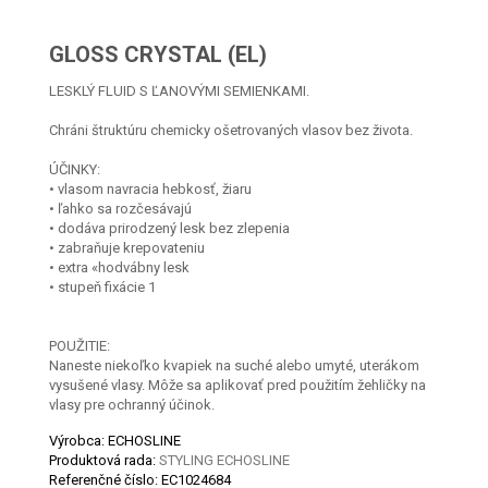
GLOSS CRYSTAL (EL)
LESKLÝ FLUID S ĽANOVÝMI SEMIENKAMI.
Chráni štruktúru chemicky ošetrovaných vlasov bez života.
ÚČINKY:
• vlasom navracia hebkosť, žiaru
• ľahko sa rozčesávajú
• dodáva prirodzený lesk bez zlepenia
• zabraňuje krepovateniu
• extra «hodvábny lesk
• stupeň fixácie 1
POUŽITIE:
Naneste niekoľko kvapiek na suché alebo umyté, uterákom
vysušené vlasy. Môže sa aplikovať pred použitím žehličky na
vlasy pre ochranný účinok.
Výrobca: ECHOSLINE
Produktová rada:
STYLING ECHOSLINE
Referenčné číslo:
EC1024684