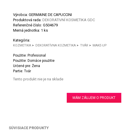
Výrobca: GERMAINE DE CAPUCCINI
Produktová rada:
DEKORATIVNÍ KOSMETIKA GDC
Referenčné číslo:
G504679
Merná jednotka:
1 ks
Kategória:
KOZMETIKA
>
DEKORATÍVNA KOZMETIKA
>
TVÁR
>
MAKE-UP
Použitie: Profesional
Použitie: Domáce použitie
Určené pre: Žena
Partie: Tvár
Tento produkt nie je na sklade
MÁM ZÁUJEM O PRODUKT
SÚVISIACE PRODUKTY