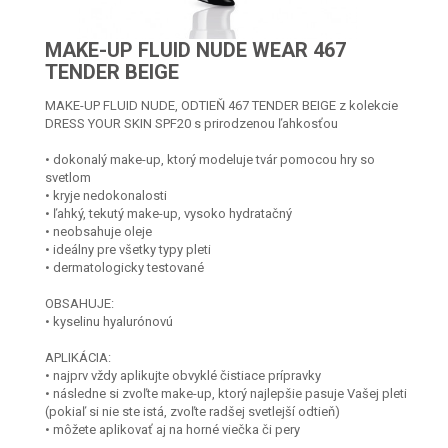
MAKE-UP FLUID NUDE WEAR 467
TENDER BEIGE
MAKE-UP FLUID NUDE, ODTIEŇ 467 TENDER BEIGE z kolekcie
DRESS YOUR SKIN SPF20 s prirodzenou ľahkosťou
• dokonalý make-up, ktorý modeluje tvár pomocou hry so
svetlom
• kryje nedokonalosti
• ľahký, tekutý make-up, vysoko hydratačný
• neobsahuje oleje
• ideálny pre všetky typy pleti
• dermatologicky testované
OBSAHUJE:
• kyselinu hyalurónovú
APLIKÁCIA:
• najprv vždy aplikujte obvyklé čistiace prípravky
• následne si zvoľte make-up, ktorý najlepšie pasuje Vašej pleti
(pokiaľ si nie ste istá, zvoľte radšej svetlejší odtieň)
• môžete aplikovať aj na horné viečka či pery