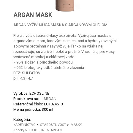
ARGAN MASK
ARGAN VYŽIVUJÚCA MASKA S ARGANOVÝM OLEJOM
Pre citlivé a ošetrené vlasy bez života. Vyživujúca maska s
arganovým olejom, ľanovými semienkami a hydrolyzovanými
sójovými proteínmi vlasy vyživuje, ľahko sa vďaka nej
rozčesávajú, sú žiarivé, hebké a pružné. Vhodná aj pre vlasy
vystavené morskej a chlórovej vode.
> 95% zloženia prírodného pôvodu
> 95% biologicky odbúrateľného zloženia
BEZ: SULFÁTOV
pH: 4,3–4,7
Výrobca: ECHOSLINE
Produktová rada:
ARGAN
Referenčné číslo:
EC1024613
Merná jednotka:
300 ml
Kategória:
KADERNÍCTVO
>
STAROSTLIVOSŤ
>
MASKY
Značky
>
ECHOSLINE
>
ARGAN