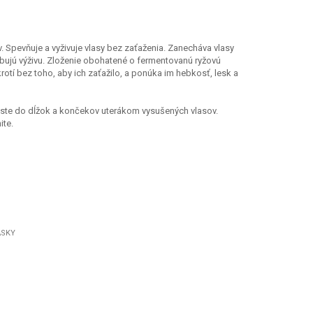
. Spevňuje a vyživuje vlasy bez zaťaženia. Zanecháva vlasy
rebujú výživu. Zloženie obohatené o fermentovanú ryžovú
rotí bez toho, aby ich zaťažilo, a ponúka im hebkosť, lesk a
te do dĺžok a končekov uterákom vysušených vlasov.
ite.
SKY