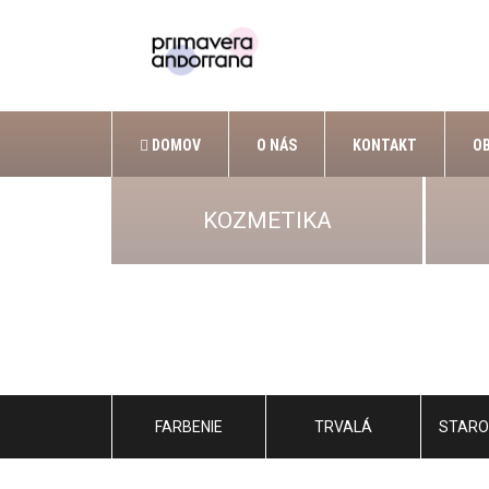
DOMOV
O NÁS
KONTAKT
O
KOZMETIKA
FARBENIE
TRVALÁ
STARO