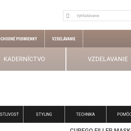
BCHODNÉ PODMIENKY
VZDELÁVANIE
KADERNÍCTVO
VZDELAVANIE
STLIVOSŤ
STYLING
TECHNIKA
POMÔ
CUREGO FILLER MASK