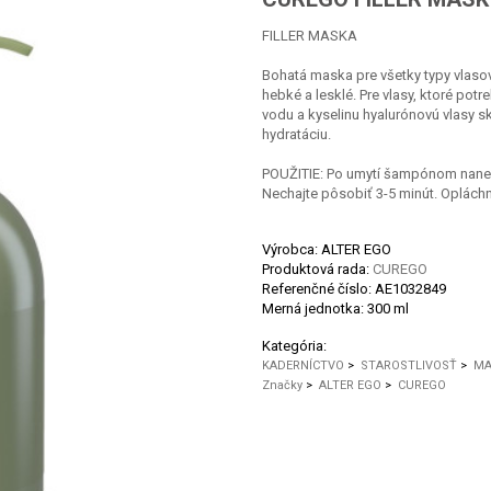
FILLER MASKA
Bohatá maska pre všetky typy vlasov
hebké a lesklé. Pre vlasy, ktoré pot
vodu a kyselinu hyalurónovú vlasy sk
hydratáciu.
POUŽITIE: Po umytí šampónom nanes
Nechajte pôsobiť 3-5 minút. Opláchn
Výrobca: ALTER EGO
Produktová rada:
CUREGO
Referenčné číslo:
AE1032849
Merná jednotka:
300 ml
Kategória:
KADERNÍCTVO
>
STAROSTLIVOSŤ
>
MA
Značky
>
ALTER EGO
>
CUREGO