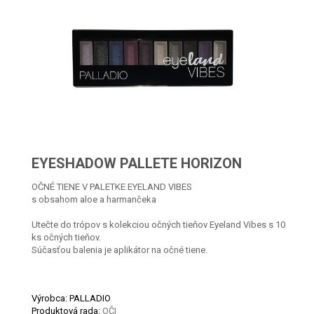
EYESHADOW PALLETE HORIZON
OČNÉ TIENE V PALETKE EYELAND VIBES
s obsahom aloe a harmančeka
Utečte do trópov s kolekciou očných tieňov Eyeland Vibes s 10
ks očných tieňov.
Súčasťou balenia je aplikátor na očné tiene.
Výrobca: PALLADIO
Produktová rada:
OČI