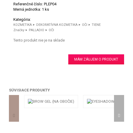
Referenčné číslo:
PLEP04
Merná jednotka:
1 ks
Kategória:
KOZMETIKA
>
DEKORATÍVNA KOZMETIKA
>
OČI
>
TIENE
Značky
>
PALLADIO
>
OČI
Tento produkt nie je na sklade
MÁM ZÁUJEM O PRODUKT
SÚVISIACE PRODUKTY