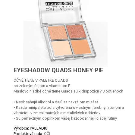
EYESHADOW QUADS HONEY PIE
OČNÉ TIENE V PALETKE QUADS
so zeleným čajom a vitamínom E
Maslovo hladké očné tiene Quads sú k dispozícii v 8 odtieňoch
• Neobsahujú alkohol a dajú sa navzájom miešať.
• Každá minipaleta bola vytvorená s vlastným farebným tonom a
vibráciou v zmesi matných a metalických odtieňov.
• Sú perfektným doplnkom vašej každodennej líčiacej rutiny
Výrobca: PALLADIO
Produktová rada:
OČI