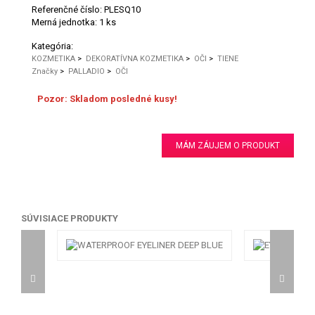
Referenčné číslo:
PLESQ10
Merná jednotka:
1 ks
Kategória:
KOZMETIKA
>
DEKORATÍVNA KOZMETIKA
>
OČI
>
TIENE
Značky
>
PALLADIO
>
OČI
Pozor: Skladom posledné kusy!
MÁM ZÁUJEM O PRODUKT
SÚVISIACE PRODUKTY