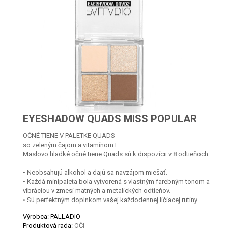
EYESHADOW QUADS MISS POPULAR
OČNÉ TIENE V PALETKE QUADS
so zeleným čajom a vitamínom E
Maslovo hladké očné tiene Quads sú k dispozícii v 8 odtieňoch
• Neobsahujú alkohol a dajú sa navzájom miešať.
• Každá minipaleta bola vytvorená s vlastným farebným tonom a
vibráciou v zmesi matných a metalických odtieňov.
• Sú perfektným doplnkom vašej každodennej líčiacej rutiny
Výrobca: PALLADIO
Produktová rada:
OČI