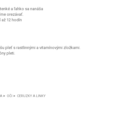
 tenké a ľahko sa nanáša
me orezávať.
 až 12 hodín
 pleť s rastlinnými a vitamínovými zložkami.
óny pleti.
KA
>
OČI
>
CERUZKY A LINKY