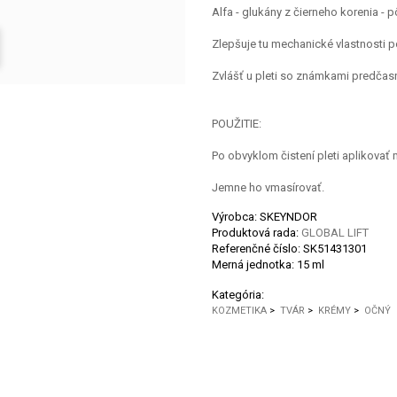
Alfa - glukány z čierneho korenia - p
Zlepšuje tu mechanické vlastnosti 
Zvlášť u pleti so známkami predčasn
POUŽITIE:
Po obvyklom čistení pleti aplikovať
Jemne ho vmasírovať.
Výrobca: SKEYNDOR
Produktová rada:
GLOBAL LIFT
Referenčné číslo:
SK51431301
Merná jednotka:
15 ml
Kategória:
KOZMETIKA
>
TVÁR
>
KRÉMY
>
OČNÝ