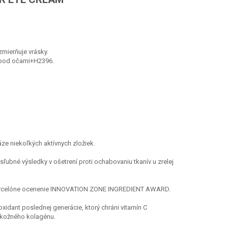
zmierňuje vrásky.
 pod očami+H2396.
ze niekoľkých aktívnych zložiek.
 sľubné výsledky v ošetrení proti ochabovaniu tkanív u zrelej
 Barcelóne ocenenie INNOVATION ZONE INGREDIENT AWARD.
tioxidant poslednej generácie, ktorý chráni vitamín C
 kožného kolagénu.