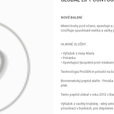
NOVÉ BALENÍ
Mierni kruhy pod očami, spevňuje a 
Uvoľňuje opuchnuté viečka a vačky
HLAVNÉ ZLOŽKY:
• Výťažok z riasy Alaria
• Pohánka
• Spevňujúci lipopetid proti vráskam
Technológia ProGEN-in pôsobí na bá
Biomimetický peptid elafín - Prináša
pleti.
Tento peptid získal v roku 2012 v
Výťažok z vachty trojlistej - silný an
pôsobiaci v bunkách, pre zlepšenie