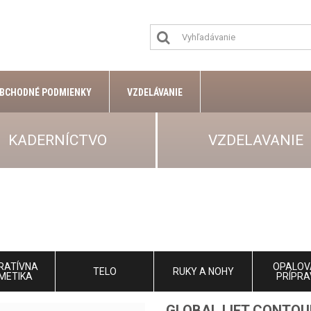
BCHODNÉ PODMIENKY
VZDELÁVANIE
KADERNÍCTVO
VZDELAVANIE
RATÍVNA
OPALOV
TELO
RUKY A NOHY
METIKA
PRÍPRA
GLOBAL LIFT CONTOU