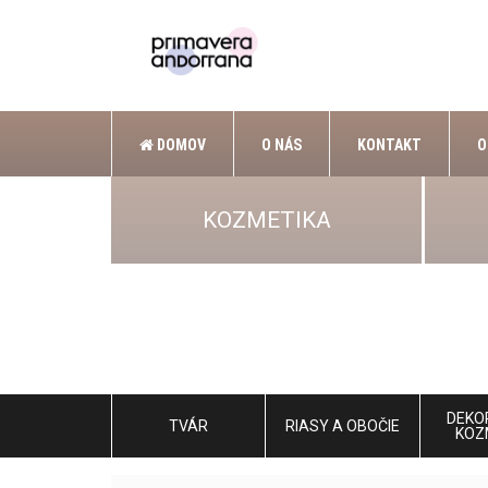
DOMOV
O NÁS
KONTAKT
O
KOZMETIKA
DEKO
TVÁR
RIASY A OBOČIE
KOZ