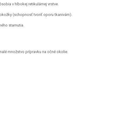
ôsobia v hlbokej retikulárnej vrstve.
pokožky (schopnosť tvoriť oporu tkanivám).
ého starnutia.
 malé množstvo prípravku na očné okolie.