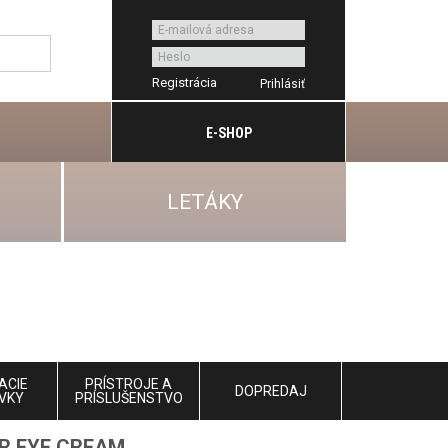
Registrácia
E-SHOP
LETÁKY
ACIE
PRÍSTROJE A
DOPREDAJ
VKY
PRÍSLUŠENSTVO
R EYE CREAM